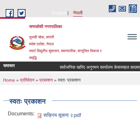
Skip to main content
English
नेपाली
सप्तकोशी नगरपालिका
तुलसी चोक, सप्तरी
मधेश प्रदेश, नेपाल
स्मार्ट विद्युतीय सुशासन, समन्यायीक, सन्तुलित विकास र
समृद्धि
समाचार
सार्वजनिक खरिद अनुगमन कार्यालय केसरमहल काठमाडौंक
You are here
Home
»
प्रतिवेदन
»
प्रकाशन
» स्वतः प्रकाशन
स्वतः प्रकाशन
Documents:
सक्रिय सूचना २.pdf