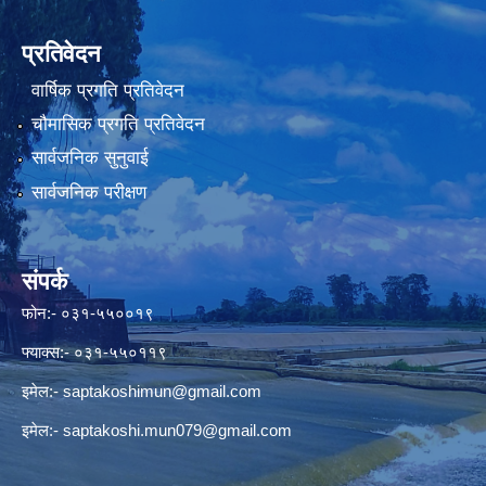
प्रतिवेदन
वार्षिक प्रगति प्रतिवेदन
चौमासिक प्रगति प्रतिवेदन
सार्वजनिक सुनुवाई
सार्वजनिक परीक्षण
संपर्क
फोन:- ०३१-५५००१९
फ्याक्स:- ०३१-५५०११९
इमेल:-
saptakoshimun@gmail.com
इमेल:-
saptakoshi.mun079@gmail.com