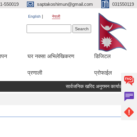
1-550019
saptakoshimun@gmail.com
031550119
English
नेपाली
Search form
Search
थापन
घर नक्सा अभिलेखिकरण
डिजिटल
प्रणाली
प्रोफाईल
सार्वजनिक खरिद अनुगमन कार्यालय केसरमहल