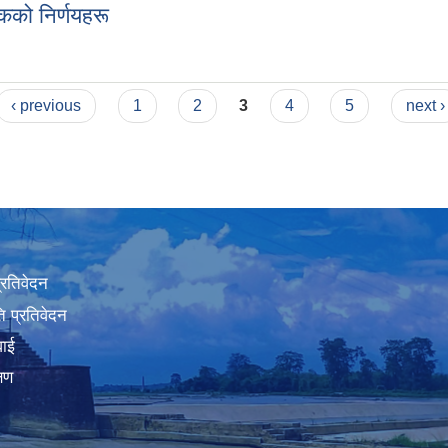
को निर्णयहरू
ैठकको निर्णयहरू
‹ previous
1
2
3
4
5
next ›
प्रतिवेदन
 प्रतिवेदन
वाई
्षण